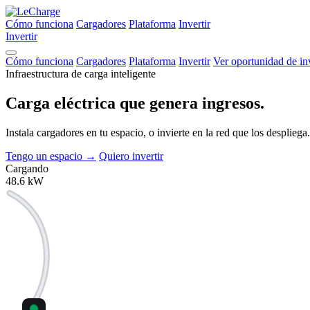
Cómo funciona
Cargadores
Plataforma
Invertir
Invertir
Cómo funciona
Cargadores
Plataforma
Invertir
Ver oportunidad de in
Infraestructura de carga inteligente
Carga eléctrica que
genera ingresos.
Instala cargadores en tu espacio, o invierte en la red que los despli
Tengo un espacio
→
Quiero invertir
Cargando
48.6
kW