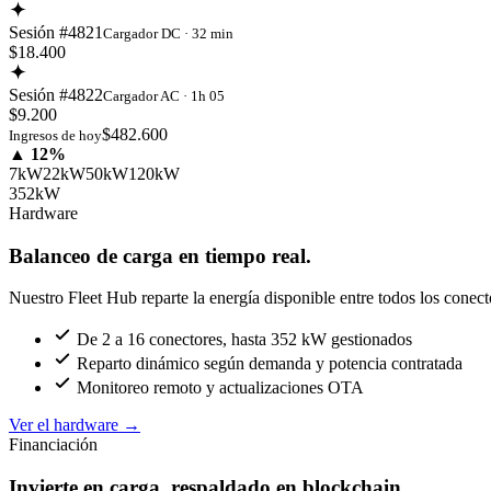
Sesión #4821
Cargador DC · 32 min
$18.400
Sesión #4822
Cargador AC · 1h 05
$9.200
$482.600
Ingresos de hoy
▲ 12%
7kW
22kW
50kW
120kW
352kW
Hardware
Balanceo de carga en tiempo real.
Nuestro Fleet Hub reparte la energía disponible entre todos los conect
De 2 a 16 conectores, hasta 352 kW gestionados
Reparto dinámico según demanda y potencia contratada
Monitoreo remoto y actualizaciones OTA
Ver el hardware
→
Financiación
Invierte en carga, respaldado en blockchain.