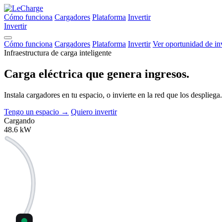
Cómo funciona
Cargadores
Plataforma
Invertir
Invertir
Cómo funciona
Cargadores
Plataforma
Invertir
Ver oportunidad de in
Infraestructura de carga inteligente
Carga eléctrica que
genera ingresos.
Instala cargadores en tu espacio, o invierte en la red que los despli
Tengo un espacio
→
Quiero invertir
Cargando
48.6
kW