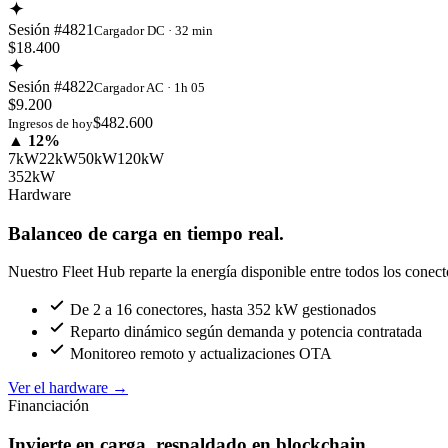
Sesión #4821
Cargador DC · 32 min
$18.400
Sesión #4822
Cargador AC · 1h 05
$9.200
$482.600
Ingresos de hoy
▲ 12%
7kW
22kW
50kW
120kW
352kW
Hardware
Balanceo de carga en tiempo real.
Nuestro Fleet Hub reparte la energía disponible entre todos los conect
De 2 a 16 conectores, hasta 352 kW gestionados
Reparto dinámico según demanda y potencia contratada
Monitoreo remoto y actualizaciones OTA
Ver el hardware
→
Financiación
Invierte en carga, respaldado en blockchain.