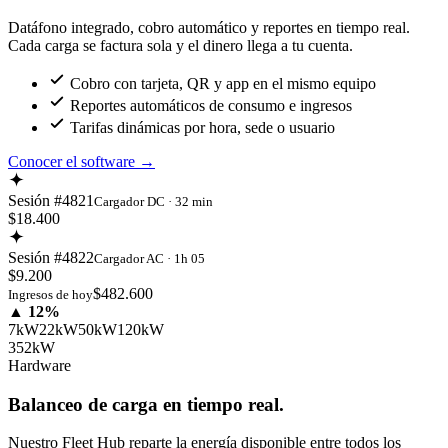
Datáfono integrado, cobro automático y reportes en tiempo real.
Cada carga se factura sola y el dinero llega a tu cuenta.
Cobro con tarjeta, QR y app en el mismo equipo
Reportes automáticos de consumo e ingresos
Tarifas dinámicas por hora, sede o usuario
Conocer el software
→
Sesión #4821
Cargador DC · 32 min
$18.400
Sesión #4822
Cargador AC · 1h 05
$9.200
$482.600
Ingresos de hoy
▲ 12%
7kW
22kW
50kW
120kW
352kW
Hardware
Balanceo de carga en tiempo real.
Nuestro Fleet Hub reparte la energía disponible entre todos los