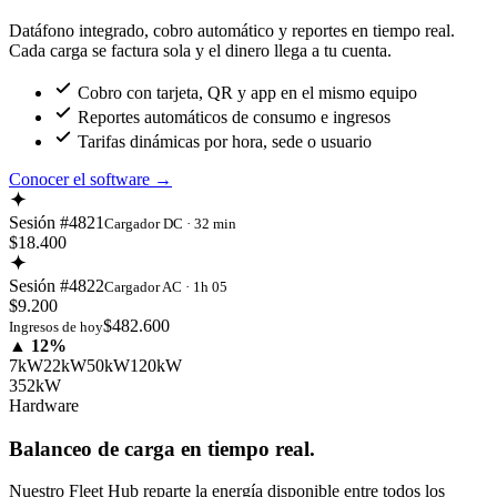
Datáfono integrado, cobro automático y reportes en tiempo real.
Cada carga se factura sola y el dinero llega a tu cuenta.
Cobro con tarjeta, QR y app en el mismo equipo
Reportes automáticos de consumo e ingresos
Tarifas dinámicas por hora, sede o usuario
Conocer el software
→
Sesión #4821
Cargador DC · 32 min
$18.400
Sesión #4822
Cargador AC · 1h 05
$9.200
$482.600
Ingresos de hoy
▲ 12%
7kW
22kW
50kW
120kW
352kW
Hardware
Balanceo de carga en tiempo real.
Nuestro Fleet Hub reparte la energía disponible entre todos los