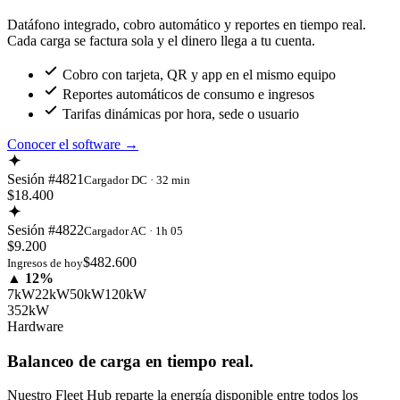
Datáfono integrado, cobro automático y reportes en tiempo real.
Cada carga se factura sola y el dinero llega a tu cuenta.
Cobro con tarjeta, QR y app en el mismo equipo
Reportes automáticos de consumo e ingresos
Tarifas dinámicas por hora, sede o usuario
Conocer el software
→
Sesión #4821
Cargador DC · 32 min
$18.400
Sesión #4822
Cargador AC · 1h 05
$9.200
$482.600
Ingresos de hoy
▲ 12%
7kW
22kW
50kW
120kW
352kW
Hardware
Balanceo de carga en tiempo real.
Nuestro Fleet Hub reparte la energía disponible entre todos los