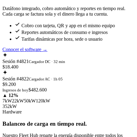
Datáfono integrado, cobro automático y reportes en tiempo real.
Cada carga se factura sola y el dinero llega a tu cuenta.
Cobro con tarjeta, QR y app en el mismo equipo
Reportes automáticos de consumo e ingresos
Tarifas dinámicas por hora, sede o usuario
Conocer el software
→
Sesión #4821
Cargador DC · 32 min
$18.400
Sesión #4822
Cargador AC · 1h 05
$9.200
$482.600
Ingresos de hoy
▲ 12%
7kW
22kW
50kW
120kW
352kW
Hardware
Balanceo de carga en tiempo real.
Nuestro Fleet Hub reparte la energía disponible entre todos los