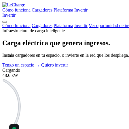
Cómo funciona
Cargadores
Plataforma
Invertir
Invertir
Cómo funciona
Cargadores
Plataforma
Invertir
Ver oportunidad de in
Infraestructura de carga inteligente
Carga eléctrica que
genera ingresos.
Instala cargadores en tu espacio, o invierte en la red que los despli
Tengo un espacio
→
Quiero invertir
Cargando
48.6
kW