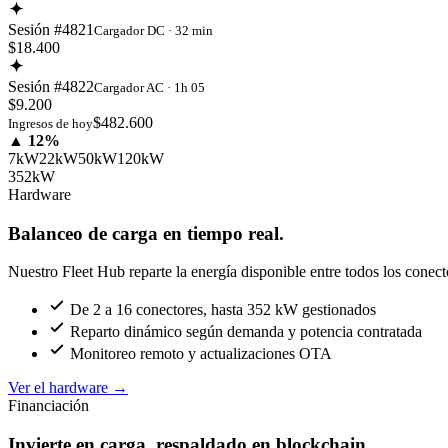
Sesión #4821
Cargador DC · 32 min
$18.400
Sesión #4822
Cargador AC · 1h 05
$9.200
$482.600
Ingresos de hoy
▲ 12%
7kW
22kW
50kW
120kW
352kW
Hardware
Balanceo de carga en tiempo real.
Nuestro Fleet Hub reparte la energía disponible entre todos los conect
De 2 a 16 conectores, hasta 352 kW gestionados
Reparto dinámico según demanda y potencia contratada
Monitoreo remoto y actualizaciones OTA
Ver el hardware
→
Financiación
Invierte en carga, respaldado en blockchain.