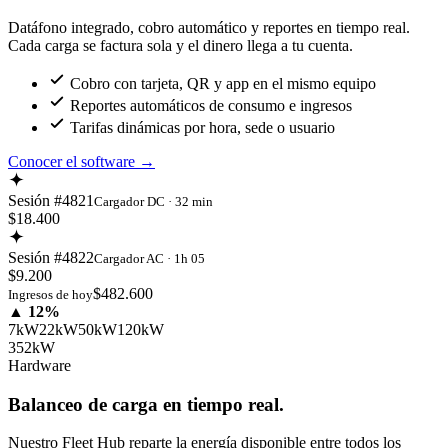
Datáfono integrado, cobro automático y reportes en tiempo real.
Cada carga se factura sola y el dinero llega a tu cuenta.
Cobro con tarjeta, QR y app en el mismo equipo
Reportes automáticos de consumo e ingresos
Tarifas dinámicas por hora, sede o usuario
Conocer el software
→
Sesión #4821
Cargador DC · 32 min
$18.400
Sesión #4822
Cargador AC · 1h 05
$9.200
$482.600
Ingresos de hoy
▲ 12%
7kW
22kW
50kW
120kW
352kW
Hardware
Balanceo de carga en tiempo real.
Nuestro Fleet Hub reparte la energía disponible entre todos los