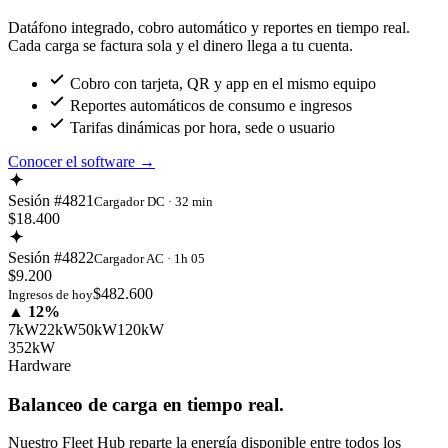
Datáfono integrado, cobro automático y reportes en tiempo real.
Cada carga se factura sola y el dinero llega a tu cuenta.
Cobro con tarjeta, QR y app en el mismo equipo
Reportes automáticos de consumo e ingresos
Tarifas dinámicas por hora, sede o usuario
Conocer el software
→
Sesión #4821
Cargador DC · 32 min
$18.400
Sesión #4822
Cargador AC · 1h 05
$9.200
$482.600
Ingresos de hoy
▲ 12%
7kW
22kW
50kW
120kW
352kW
Hardware
Balanceo de carga en tiempo real.
Nuestro Fleet Hub reparte la energía disponible entre todos los