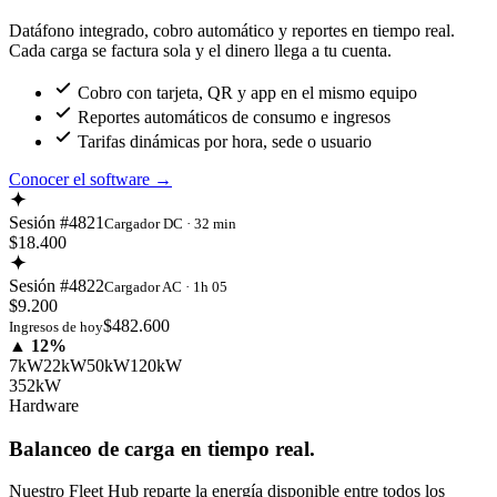
Datáfono integrado, cobro automático y reportes en tiempo real.
Cada carga se factura sola y el dinero llega a tu cuenta.
Cobro con tarjeta, QR y app en el mismo equipo
Reportes automáticos de consumo e ingresos
Tarifas dinámicas por hora, sede o usuario
Conocer el software
→
Sesión #4821
Cargador DC · 32 min
$18.400
Sesión #4822
Cargador AC · 1h 05
$9.200
$482.600
Ingresos de hoy
▲ 12%
7kW
22kW
50kW
120kW
352kW
Hardware
Balanceo de carga en tiempo real.
Nuestro Fleet Hub reparte la energía disponible entre todos los