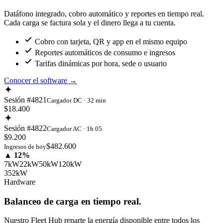
Datáfono integrado, cobro automático y reportes en tiempo real.
Cada carga se factura sola y el dinero llega a tu cuenta.
Cobro con tarjeta, QR y app en el mismo equipo
Reportes automáticos de consumo e ingresos
Tarifas dinámicas por hora, sede o usuario
Conocer el software
→
Sesión #4821
Cargador DC · 32 min
$18.400
Sesión #4822
Cargador AC · 1h 05
$9.200
$482.600
Ingresos de hoy
▲ 12%
7kW
22kW
50kW
120kW
352kW
Hardware
Balanceo de carga en tiempo real.
Nuestro Fleet Hub reparte la energía disponible entre todos los