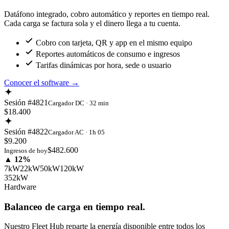
Datáfono integrado, cobro automático y reportes en tiempo real.
Cada carga se factura sola y el dinero llega a tu cuenta.
Cobro con tarjeta, QR y app en el mismo equipo
Reportes automáticos de consumo e ingresos
Tarifas dinámicas por hora, sede o usuario
Conocer el software
→
Sesión #4821
Cargador DC · 32 min
$18.400
Sesión #4822
Cargador AC · 1h 05
$9.200
$482.600
Ingresos de hoy
▲ 12%
7kW
22kW
50kW
120kW
352kW
Hardware
Balanceo de carga en tiempo real.
Nuestro Fleet Hub reparte la energía disponible entre todos los