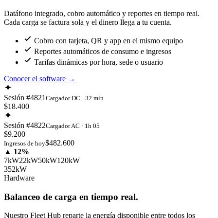
Datáfono integrado, cobro automático y reportes en tiempo real.
Cada carga se factura sola y el dinero llega a tu cuenta.
Cobro con tarjeta, QR y app en el mismo equipo
Reportes automáticos de consumo e ingresos
Tarifas dinámicas por hora, sede o usuario
Conocer el software
→
Sesión #4821
Cargador DC · 32 min
$18.400
Sesión #4822
Cargador AC · 1h 05
$9.200
$482.600
Ingresos de hoy
▲ 12%
7kW
22kW
50kW
120kW
352kW
Hardware
Balanceo de carga en tiempo real.
Nuestro Fleet Hub reparte la energía disponible entre todos los