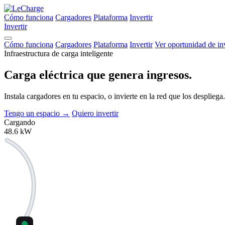
Cómo funciona
Cargadores
Plataforma
Invertir
Invertir
Cómo funciona
Cargadores
Plataforma
Invertir
Ver oportunidad de in
Infraestructura de carga inteligente
Carga eléctrica que
genera ingresos.
Instala cargadores en tu espacio, o invierte en la red que los despli
Tengo un espacio
→
Quiero invertir
Cargando
48.6
kW