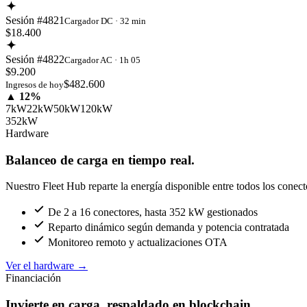
Sesión #4821
Cargador DC · 32 min
$18.400
Sesión #4822
Cargador AC · 1h 05
$9.200
$482.600
Ingresos de hoy
▲ 12%
7kW
22kW
50kW
120kW
352kW
Hardware
Balanceo de carga en tiempo real.
Nuestro Fleet Hub reparte la energía disponible entre todos los conect
De 2 a 16 conectores, hasta 352 kW gestionados
Reparto dinámico según demanda y potencia contratada
Monitoreo remoto y actualizaciones OTA
Ver el hardware
→
Financiación
Invierte en carga, respaldado en blockchain.