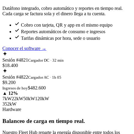
Datáfono integrado, cobro automático y reportes en tiempo real.
Cada carga se factura sola y el dinero llega a tu cuenta.
Cobro con tarjeta, QR y app en el mismo equipo
Reportes automáticos de consumo e ingresos
Tarifas dinámicas por hora, sede o usuario
Conocer el software
→
Sesión #4821
Cargador DC · 32 min
$18.400
Sesión #4822
Cargador AC · 1h 05
$9.200
$482.600
Ingresos de hoy
▲ 12%
7kW
22kW
50kW
120kW
352kW
Hardware
Balanceo de carga en tiempo real.
Nuestro Fleet Hub reparte la energía disponible entre todos los