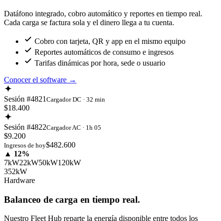
Datáfono integrado, cobro automático y reportes en tiempo real.
Cada carga se factura sola y el dinero llega a tu cuenta.
Cobro con tarjeta, QR y app en el mismo equipo
Reportes automáticos de consumo e ingresos
Tarifas dinámicas por hora, sede o usuario
Conocer el software
→
Sesión #4821
Cargador DC · 32 min
$18.400
Sesión #4822
Cargador AC · 1h 05
$9.200
$482.600
Ingresos de hoy
▲ 12%
7kW
22kW
50kW
120kW
352kW
Hardware
Balanceo de carga en tiempo real.
Nuestro Fleet Hub reparte la energía disponible entre todos los