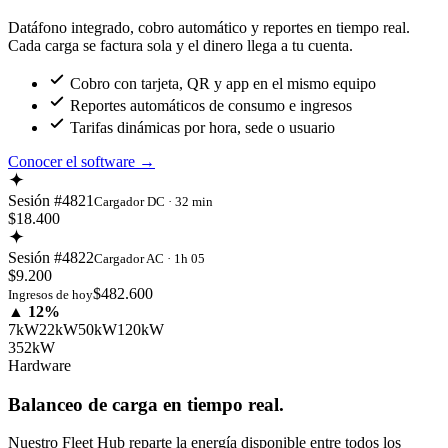
Datáfono integrado, cobro automático y reportes en tiempo real.
Cada carga se factura sola y el dinero llega a tu cuenta.
Cobro con tarjeta, QR y app en el mismo equipo
Reportes automáticos de consumo e ingresos
Tarifas dinámicas por hora, sede o usuario
Conocer el software
→
Sesión #4821
Cargador DC · 32 min
$18.400
Sesión #4822
Cargador AC · 1h 05
$9.200
$482.600
Ingresos de hoy
▲ 12%
7kW
22kW
50kW
120kW
352kW
Hardware
Balanceo de carga en tiempo real.
Nuestro Fleet Hub reparte la energía disponible entre todos los