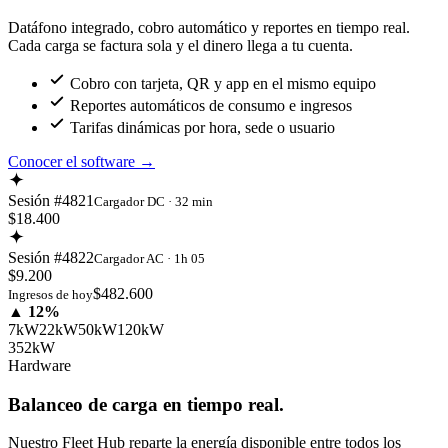
Datáfono integrado, cobro automático y reportes en tiempo real.
Cada carga se factura sola y el dinero llega a tu cuenta.
Cobro con tarjeta, QR y app en el mismo equipo
Reportes automáticos de consumo e ingresos
Tarifas dinámicas por hora, sede o usuario
Conocer el software
→
Sesión #4821
Cargador DC · 32 min
$18.400
Sesión #4822
Cargador AC · 1h 05
$9.200
$482.600
Ingresos de hoy
▲ 12%
7kW
22kW
50kW
120kW
352kW
Hardware
Balanceo de carga en tiempo real.
Nuestro Fleet Hub reparte la energía disponible entre todos los