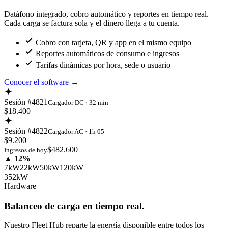
Datáfono integrado, cobro automático y reportes en tiempo real.
Cada carga se factura sola y el dinero llega a tu cuenta.
Cobro con tarjeta, QR y app en el mismo equipo
Reportes automáticos de consumo e ingresos
Tarifas dinámicas por hora, sede o usuario
Conocer el software
→
Sesión #4821
Cargador DC · 32 min
$18.400
Sesión #4822
Cargador AC · 1h 05
$9.200
$482.600
Ingresos de hoy
▲ 12%
7kW
22kW
50kW
120kW
352kW
Hardware
Balanceo de carga en tiempo real.
Nuestro Fleet Hub reparte la energía disponible entre todos los