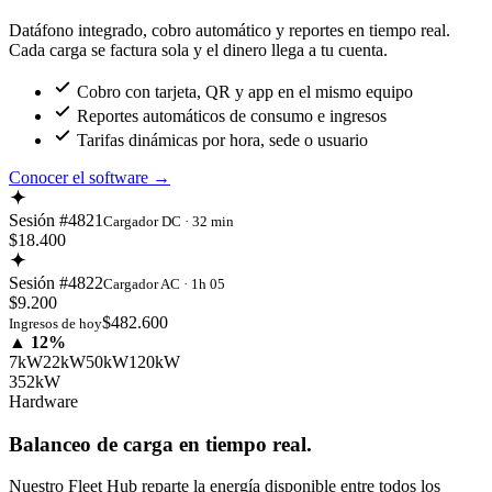
Datáfono integrado, cobro automático y reportes en tiempo real.
Cada carga se factura sola y el dinero llega a tu cuenta.
Cobro con tarjeta, QR y app en el mismo equipo
Reportes automáticos de consumo e ingresos
Tarifas dinámicas por hora, sede o usuario
Conocer el software
→
Sesión #4821
Cargador DC · 32 min
$18.400
Sesión #4822
Cargador AC · 1h 05
$9.200
$482.600
Ingresos de hoy
▲ 12%
7kW
22kW
50kW
120kW
352kW
Hardware
Balanceo de carga en tiempo real.
Nuestro Fleet Hub reparte la energía disponible entre todos los