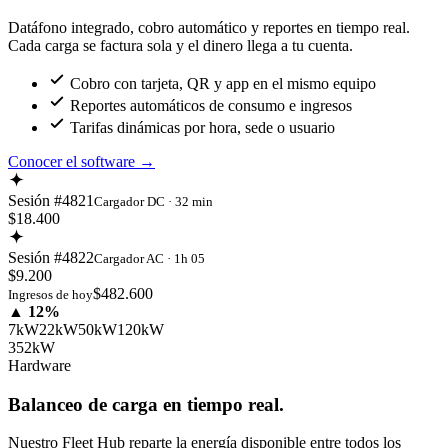
Datáfono integrado, cobro automático y reportes en tiempo real.
Cada carga se factura sola y el dinero llega a tu cuenta.
Cobro con tarjeta, QR y app en el mismo equipo
Reportes automáticos de consumo e ingresos
Tarifas dinámicas por hora, sede o usuario
Conocer el software
→
Sesión #4821
Cargador DC · 32 min
$18.400
Sesión #4822
Cargador AC · 1h 05
$9.200
$482.600
Ingresos de hoy
▲ 12%
7kW
22kW
50kW
120kW
352kW
Hardware
Balanceo de carga en tiempo real.
Nuestro Fleet Hub reparte la energía disponible entre todos los