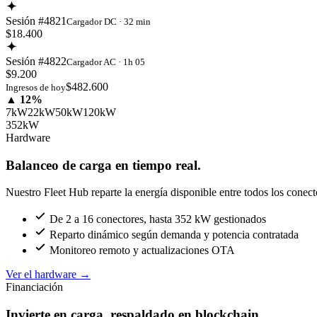
Sesión #4821
Cargador DC · 32 min
$18.400
Sesión #4822
Cargador AC · 1h 05
$9.200
$482.600
Ingresos de hoy
▲ 12%
7kW
22kW
50kW
120kW
352kW
Hardware
Balanceo de carga en tiempo real.
Nuestro Fleet Hub reparte la energía disponible entre todos los conect
De 2 a 16 conectores, hasta 352 kW gestionados
Reparto dinámico según demanda y potencia contratada
Monitoreo remoto y actualizaciones OTA
Ver el hardware
→
Financiación
Invierte en carga, respaldado en blockchain.