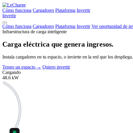
Cómo funciona
Cargadores
Plataforma
Invertir
Invertir
Cómo funciona
Cargadores
Plataforma
Invertir
Ver oportunidad de in
Infraestructura de carga inteligente
Carga eléctrica que
genera ingresos.
Instala cargadores en tu espacio, o invierte en la red que los despli
Tengo un espacio
→
Quiero invertir
Cargando
48.6
kW