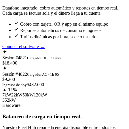
Datáfono integrado, cobro automático y reportes en tiempo real.
Cada carga se factura sola y el dinero llega a tu cuenta.
Cobro con tarjeta, QR y app en el mismo equipo
Reportes automáticos de consumo e ingresos
Tarifas dinámicas por hora, sede o usuario
Conocer el software
→
Sesión #4821
Cargador DC · 32 min
$18.400
Sesión #4822
Cargador AC · 1h 05
$9.200
$482.600
Ingresos de hoy
▲ 12%
7kW
22kW
50kW
120kW
352kW
Hardware
Balanceo de carga en tiempo real.
Nuestro Fleet Hub reparte la energía disponible entre todos los