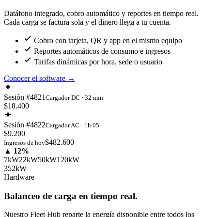
Datáfono integrado, cobro automático y reportes en tiempo real.
Cada carga se factura sola y el dinero llega a tu cuenta.
Cobro con tarjeta, QR y app en el mismo equipo
Reportes automáticos de consumo e ingresos
Tarifas dinámicas por hora, sede o usuario
Conocer el software
→
Sesión #4821
Cargador DC · 32 min
$18.400
Sesión #4822
Cargador AC · 1h 05
$9.200
$482.600
Ingresos de hoy
▲ 12%
7kW
22kW
50kW
120kW
352kW
Hardware
Balanceo de carga en tiempo real.
Nuestro Fleet Hub reparte la energía disponible entre todos los