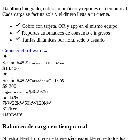
Datáfono integrado, cobro automático y reportes en tiempo real.
Cada carga se factura sola y el dinero llega a tu cuenta.
Cobro con tarjeta, QR y app en el mismo equipo
Reportes automáticos de consumo e ingresos
Tarifas dinámicas por hora, sede o usuario
Conocer el software
→
Sesión #4821
Cargador DC · 32 min
$18.400
Sesión #4822
Cargador AC · 1h 05
$9.200
$482.600
Ingresos de hoy
▲ 12%
7kW
22kW
50kW
120kW
352kW
Hardware
Balanceo de carga en tiempo real.
Nuestro Fleet Hub reparte la energía disponible entre todos los