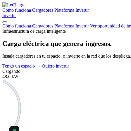
Cómo funciona
Cargadores
Plataforma
Invertir
Invertir
Cómo funciona
Cargadores
Plataforma
Invertir
Ver oportunidad de in
Infraestructura de carga inteligente
Carga eléctrica que
genera ingresos.
Instala cargadores en tu espacio, o invierte en la red que los despli
Tengo un espacio
→
Quiero invertir
Cargando
48.6
kW