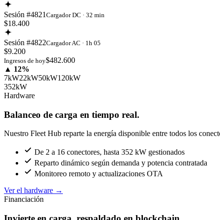
Sesión #4821
Cargador DC · 32 min
$18.400
Sesión #4822
Cargador AC · 1h 05
$9.200
$482.600
Ingresos de hoy
▲ 12%
7kW
22kW
50kW
120kW
352kW
Hardware
Balanceo de carga en tiempo real.
Nuestro Fleet Hub reparte la energía disponible entre todos los conect
De 2 a 16 conectores, hasta 352 kW gestionados
Reparto dinámico según demanda y potencia contratada
Monitoreo remoto y actualizaciones OTA
Ver el hardware
→
Financiación
Invierte en carga, respaldado en blockchain.