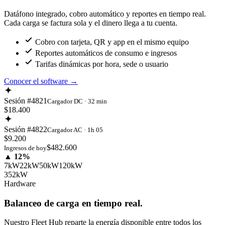
Datáfono integrado, cobro automático y reportes en tiempo real.
Cada carga se factura sola y el dinero llega a tu cuenta.
Cobro con tarjeta, QR y app en el mismo equipo
Reportes automáticos de consumo e ingresos
Tarifas dinámicas por hora, sede o usuario
Conocer el software
→
Sesión #4821
Cargador DC · 32 min
$18.400
Sesión #4822
Cargador AC · 1h 05
$9.200
$482.600
Ingresos de hoy
▲ 12%
7kW
22kW
50kW
120kW
352kW
Hardware
Balanceo de carga en tiempo real.
Nuestro Fleet Hub reparte la energía disponible entre todos los