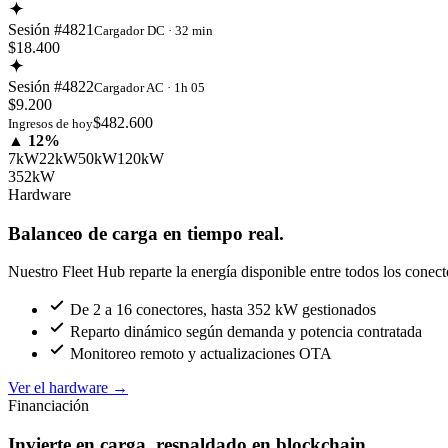
Sesión #4821
Cargador DC · 32 min
$18.400
Sesión #4822
Cargador AC · 1h 05
$9.200
$482.600
Ingresos de hoy
▲ 12%
7kW
22kW
50kW
120kW
352kW
Hardware
Balanceo de carga en tiempo real.
Nuestro Fleet Hub reparte la energía disponible entre todos los conect
De 2 a 16 conectores, hasta 352 kW gestionados
Reparto dinámico según demanda y potencia contratada
Monitoreo remoto y actualizaciones OTA
Ver el hardware
→
Financiación
Invierte en carga, respaldado en blockchain.