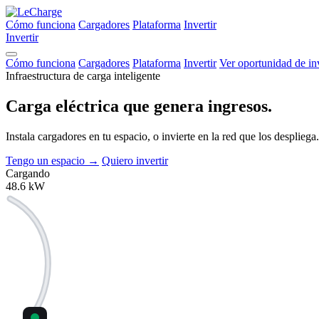
Cómo funciona
Cargadores
Plataforma
Invertir
Invertir
Cómo funciona
Cargadores
Plataforma
Invertir
Ver oportunidad de in
Infraestructura de carga inteligente
Carga eléctrica que
genera ingresos.
Instala cargadores en tu espacio, o invierte en la red que los despli
Tengo un espacio
→
Quiero invertir
Cargando
48.6
kW