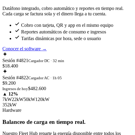
Datáfono integrado, cobro automático y reportes en tiempo real.
Cada carga se factura sola y el dinero llega a tu cuenta.
Cobro con tarjeta, QR y app en el mismo equipo
Reportes automáticos de consumo e ingresos
Tarifas dinámicas por hora, sede o usuario
Conocer el software
→
Sesión #4821
Cargador DC · 32 min
$18.400
Sesión #4822
Cargador AC · 1h 05
$9.200
$482.600
Ingresos de hoy
▲ 12%
7kW
22kW
50kW
120kW
352kW
Hardware
Balanceo de carga en tiempo real.
Nuestro Fleet Hub reparte la energía disponible entre todos los