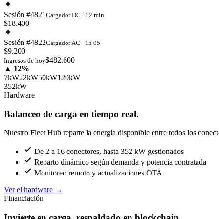
Sesión #4821
Cargador DC · 32 min
$18.400
Sesión #4822
Cargador AC · 1h 05
$9.200
$482.600
Ingresos de hoy
▲ 12%
7kW
22kW
50kW
120kW
352kW
Hardware
Balanceo de carga en tiempo real.
Nuestro Fleet Hub reparte la energía disponible entre todos los conect
De 2 a 16 conectores, hasta 352 kW gestionados
Reparto dinámico según demanda y potencia contratada
Monitoreo remoto y actualizaciones OTA
Ver el hardware
→
Financiación
Invierte en carga, respaldado en blockchain.