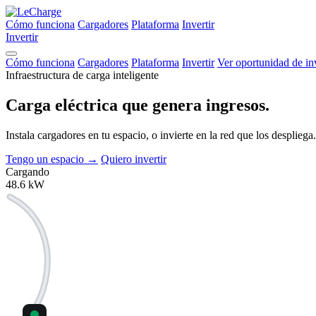
Cómo funciona
Cargadores
Plataforma
Invertir
Invertir
Cómo funciona
Cargadores
Plataforma
Invertir
Ver oportunidad de in
Infraestructura de carga inteligente
Carga eléctrica que
genera ingresos.
Instala cargadores en tu espacio, o invierte en la red que los despli
Tengo un espacio
→
Quiero invertir
Cargando
48.6
kW