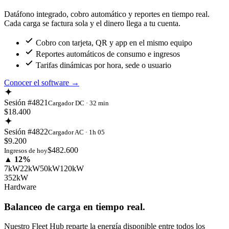
Datáfono integrado, cobro automático y reportes en tiempo real.
Cada carga se factura sola y el dinero llega a tu cuenta.
Cobro con tarjeta, QR y app en el mismo equipo
Reportes automáticos de consumo e ingresos
Tarifas dinámicas por hora, sede o usuario
Conocer el software
→
Sesión #4821
Cargador DC · 32 min
$18.400
Sesión #4822
Cargador AC · 1h 05
$9.200
$482.600
Ingresos de hoy
▲ 12%
7kW
22kW
50kW
120kW
352kW
Hardware
Balanceo de carga en tiempo real.
Nuestro Fleet Hub reparte la energía disponible entre todos los