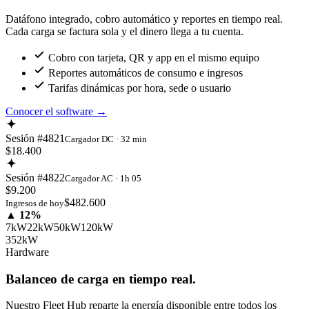
Datáfono integrado, cobro automático y reportes en tiempo real.
Cada carga se factura sola y el dinero llega a tu cuenta.
Cobro con tarjeta, QR y app en el mismo equipo
Reportes automáticos de consumo e ingresos
Tarifas dinámicas por hora, sede o usuario
Conocer el software
→
Sesión #4821
Cargador DC · 32 min
$18.400
Sesión #4822
Cargador AC · 1h 05
$9.200
$482.600
Ingresos de hoy
▲ 12%
7kW
22kW
50kW
120kW
352kW
Hardware
Balanceo de carga en tiempo real.
Nuestro Fleet Hub reparte la energía disponible entre todos los