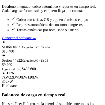
Datáfono integrado, cobro automático y reportes en tiempo real.
Cada carga se factura sola y el dinero llega a tu cuenta.
Cobro con tarjeta, QR y app en el mismo equipo
Reportes automáticos de consumo e ingresos
Tarifas dinámicas por hora, sede o usuario
Conocer el software
→
Sesión #4821
Cargador DC · 32 min
$18.400
Sesión #4822
Cargador AC · 1h 05
$9.200
$482.600
Ingresos de hoy
▲ 12%
7kW
22kW
50kW
120kW
352kW
Hardware
Balanceo de carga en tiempo real.
Nuestro Fleet Hub reparte la energía disponible entre todos los