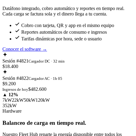
Datáfono integrado, cobro automático y reportes en tiempo real.
Cada carga se factura sola y el dinero llega a tu cuenta.
Cobro con tarjeta, QR y app en el mismo equipo
Reportes automáticos de consumo e ingresos
Tarifas dinámicas por hora, sede o usuario
Conocer el software
→
Sesión #4821
Cargador DC · 32 min
$18.400
Sesión #4822
Cargador AC · 1h 05
$9.200
$482.600
Ingresos de hoy
▲ 12%
7kW
22kW
50kW
120kW
352kW
Hardware
Balanceo de carga en tiempo real.
Nuestro Fleet Hub reparte la energía disponible entre todos los