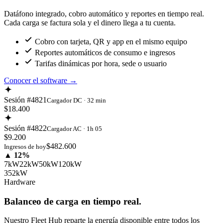
Datáfono integrado, cobro automático y reportes en tiempo real.
Cada carga se factura sola y el dinero llega a tu cuenta.
Cobro con tarjeta, QR y app en el mismo equipo
Reportes automáticos de consumo e ingresos
Tarifas dinámicas por hora, sede o usuario
Conocer el software
→
Sesión #4821
Cargador DC · 32 min
$18.400
Sesión #4822
Cargador AC · 1h 05
$9.200
$482.600
Ingresos de hoy
▲ 12%
7kW
22kW
50kW
120kW
352kW
Hardware
Balanceo de carga en tiempo real.
Nuestro Fleet Hub reparte la energía disponible entre todos los