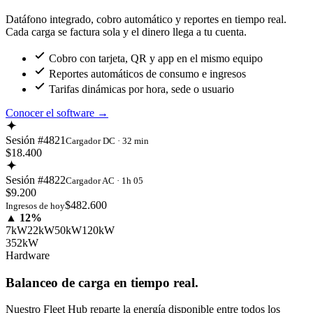
Datáfono integrado, cobro automático y reportes en tiempo real.
Cada carga se factura sola y el dinero llega a tu cuenta.
Cobro con tarjeta, QR y app en el mismo equipo
Reportes automáticos de consumo e ingresos
Tarifas dinámicas por hora, sede o usuario
Conocer el software
→
Sesión #4821
Cargador DC · 32 min
$18.400
Sesión #4822
Cargador AC · 1h 05
$9.200
$482.600
Ingresos de hoy
▲ 12%
7kW
22kW
50kW
120kW
352kW
Hardware
Balanceo de carga en tiempo real.
Nuestro Fleet Hub reparte la energía disponible entre todos los