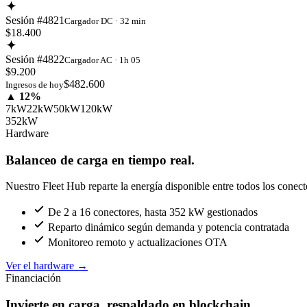
Sesión #4821
Cargador DC · 32 min
$18.400
Sesión #4822
Cargador AC · 1h 05
$9.200
$482.600
Ingresos de hoy
▲ 12%
7kW
22kW
50kW
120kW
352kW
Hardware
Balanceo de carga en tiempo real.
Nuestro Fleet Hub reparte la energía disponible entre todos los conect
De 2 a 16 conectores, hasta 352 kW gestionados
Reparto dinámico según demanda y potencia contratada
Monitoreo remoto y actualizaciones OTA
Ver el hardware
→
Financiación
Invierte en carga, respaldado en blockchain.