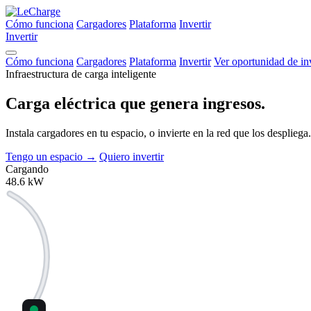
Cómo funciona
Cargadores
Plataforma
Invertir
Invertir
Cómo funciona
Cargadores
Plataforma
Invertir
Ver oportunidad de in
Infraestructura de carga inteligente
Carga eléctrica que
genera ingresos.
Instala cargadores en tu espacio, o invierte en la red que los despli
Tengo un espacio
→
Quiero invertir
Cargando
48.6
kW