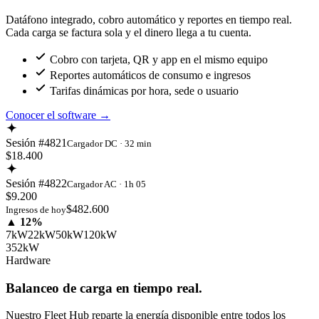
Datáfono integrado, cobro automático y reportes en tiempo real.
Cada carga se factura sola y el dinero llega a tu cuenta.
Cobro con tarjeta, QR y app en el mismo equipo
Reportes automáticos de consumo e ingresos
Tarifas dinámicas por hora, sede o usuario
Conocer el software
→
Sesión #4821
Cargador DC · 32 min
$18.400
Sesión #4822
Cargador AC · 1h 05
$9.200
$482.600
Ingresos de hoy
▲ 12%
7kW
22kW
50kW
120kW
352kW
Hardware
Balanceo de carga en tiempo real.
Nuestro Fleet Hub reparte la energía disponible entre todos los