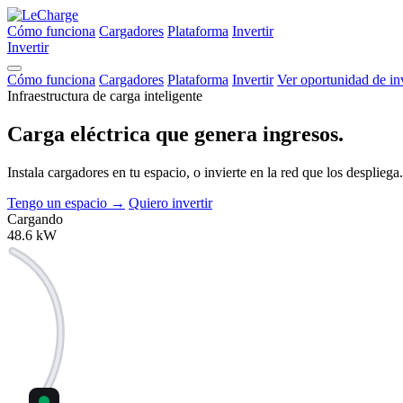
Cómo funciona
Cargadores
Plataforma
Invertir
Invertir
Cómo funciona
Cargadores
Plataforma
Invertir
Ver oportunidad de in
Infraestructura de carga inteligente
Carga eléctrica que
genera ingresos.
Instala cargadores en tu espacio, o invierte en la red que los despli
Tengo un espacio
→
Quiero invertir
Cargando
48.6
kW