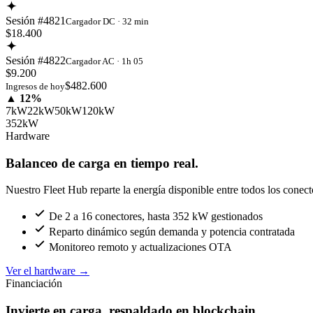
Sesión #4821
Cargador DC · 32 min
$18.400
Sesión #4822
Cargador AC · 1h 05
$9.200
$482.600
Ingresos de hoy
▲ 12%
7kW
22kW
50kW
120kW
352kW
Hardware
Balanceo de carga en tiempo real.
Nuestro Fleet Hub reparte la energía disponible entre todos los conect
De 2 a 16 conectores, hasta 352 kW gestionados
Reparto dinámico según demanda y potencia contratada
Monitoreo remoto y actualizaciones OTA
Ver el hardware
→
Financiación
Invierte en carga, respaldado en blockchain.