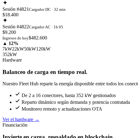
Sesión #4821
Cargador DC · 32 min
$18.400
Sesión #4822
Cargador AC · 1h 05
$9.200
$482.600
Ingresos de hoy
▲ 12%
7kW
22kW
50kW
120kW
352kW
Hardware
Balanceo de carga en tiempo real.
Nuestro Fleet Hub reparte la energía disponible entre todos los conect
De 2 a 16 conectores, hasta 352 kW gestionados
Reparto dinámico según demanda y potencia contratada
Monitoreo remoto y actualizaciones OTA
Ver el hardware
→
Financiación
Invierte en carga, respaldado en blockchain.