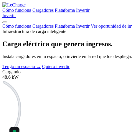
Cómo funciona
Cargadores
Plataforma
Invertir
Invertir
Cómo funciona
Cargadores
Plataforma
Invertir
Ver oportunidad de in
Infraestructura de carga inteligente
Carga eléctrica que
genera ingresos.
Instala cargadores en tu espacio, o invierte en la red que los despli
Tengo un espacio
→
Quiero invertir
Cargando
48.6
kW