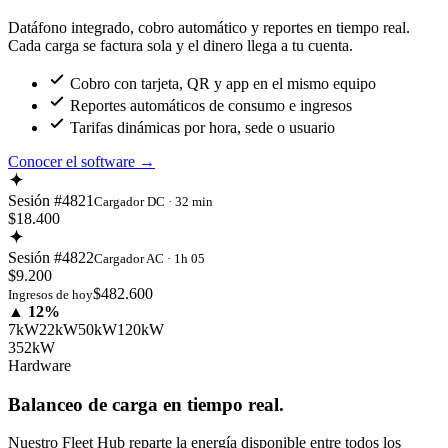
Datáfono integrado, cobro automático y reportes en tiempo real.
Cada carga se factura sola y el dinero llega a tu cuenta.
Cobro con tarjeta, QR y app en el mismo equipo
Reportes automáticos de consumo e ingresos
Tarifas dinámicas por hora, sede o usuario
Conocer el software
→
Sesión #4821
Cargador DC · 32 min
$18.400
Sesión #4822
Cargador AC · 1h 05
$9.200
$482.600
Ingresos de hoy
▲ 12%
7kW
22kW
50kW
120kW
352kW
Hardware
Balanceo de carga en tiempo real.
Nuestro Fleet Hub reparte la energía disponible entre todos los