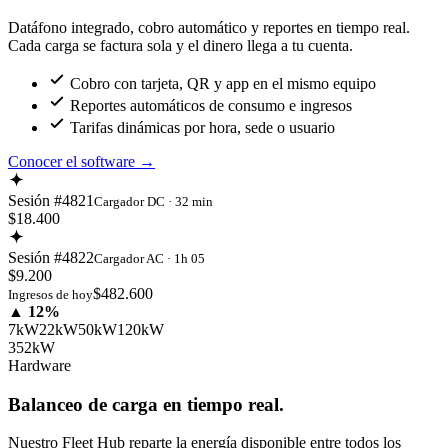
Datáfono integrado, cobro automático y reportes en tiempo real.
Cada carga se factura sola y el dinero llega a tu cuenta.
Cobro con tarjeta, QR y app en el mismo equipo
Reportes automáticos de consumo e ingresos
Tarifas dinámicas por hora, sede o usuario
Conocer el software
→
Sesión #4821
Cargador DC · 32 min
$18.400
Sesión #4822
Cargador AC · 1h 05
$9.200
$482.600
Ingresos de hoy
▲ 12%
7kW
22kW
50kW
120kW
352kW
Hardware
Balanceo de carga en tiempo real.
Nuestro Fleet Hub reparte la energía disponible entre todos los